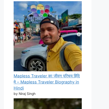
Mapless Traveler का जीवन परिचय हिंदि
मे – Mapless Traveler Biography in
Hindi
by Niraj Singh