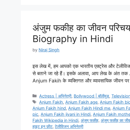
अंजुम फकीह का जीवन परिचय
Biography in Hindi
by
Niraj Singh
इस लेख में, हम आपको एक भारतीय एक्ट्रेस और टेलीविजन
से बताने जा रहे हैं। इसके अलावा, आप लेख के अंत तक
Anjum Fakih के व्यक्तिगत और व्यावसायिक जीवन 
Categories
Actress | अभिनेत्री
,
Bollywood | बॉलीवुड
,
Television
Tags
Anjum Fakih
,
Anjum Fakih age
,
Anjum Fakih bi
Anjum Fakih hind
,
Anjum Fakih Hindi me
,
Anjum F
pic
,
Anjum Fakih jivani in Hindi
,
Anjum Fakih mothe
Fakih Wikipedia in Hindi
,
अंजुम फकीह
,
अंजुम फकीह का जीवन
हाइट इन फ़ीट
,
टेलीविजन अभिनेत्री