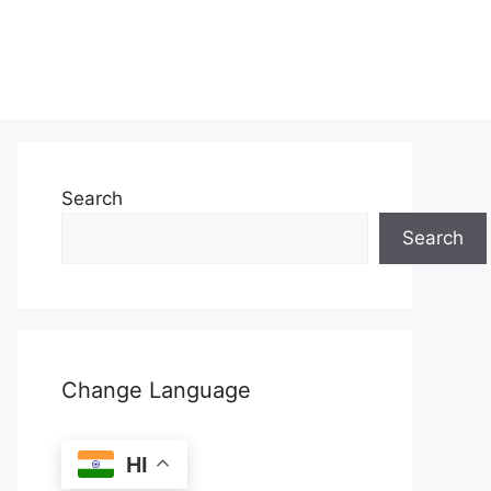
Search
Search
Change Language
HI