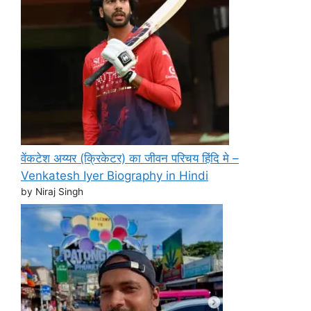
वेंकटेश अय्यर (क्रिकेटर) का जीवन परिचय हिंदि मे –
Venkatesh Iyer Biography in Hindi
by Niraj Singh