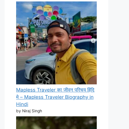
Mapless Traveler का जीवन परिचय हिंदि
मे – Mapless Traveler Biography in
Hindi
by Niraj Singh