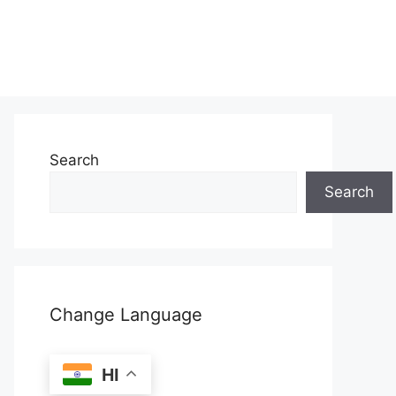
Search
Search
Change Language
HI