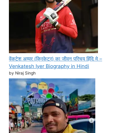
वेंकटेश अय्यर (क्रिकेटर) का जीवन परिचय हिंदि मे –
Venkatesh Iyer Biography in Hindi
by Niraj Singh