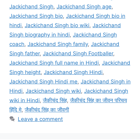
Jackichand Singh
,
Jackichand Singh age
,
Jackichand Singh bio
,
Jackichand Singh bio in
hindi
,
Jackichand Singh bio wiki
,
Jackichand
Singh biography in hindi
,
Jackichand Singh
coach
,
Jackichand Singh family
,
Jackichand
Singh father
,
Jackichand Singh Footballer
,
Jackichand Singh full name in Hindi
,
Jackichand
Singh height
,
Jackichand Singh Hindi
,
Jackichand Singh Hindi me
,
Jackichand Singh in
Hindi
,
Jackichand Singh wiki
,
Jackichand Singh
wiki in Hindi
,
जैकीचंद सिंह
,
जैकीचंद सिंह का जीवन परिचय
हिंदि मे
,
जैकीचंद सिंह का जीवनी
Leave a comment