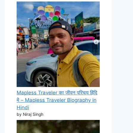
Mapless Traveler का जीवन परिचय हिंदि
मे – Mapless Traveler Biography in
Hindi
by Niraj Singh