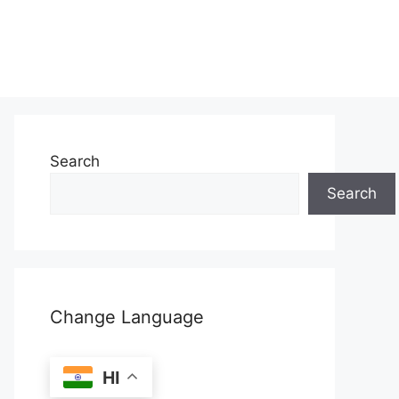
Search
Search
Change Language
HI