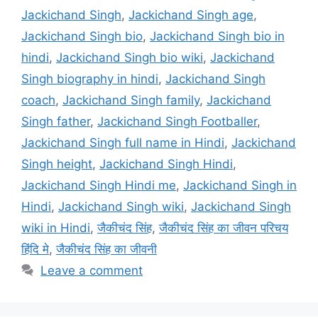
Jackichand Singh
,
Jackichand Singh age
,
Jackichand Singh bio
,
Jackichand Singh bio in
hindi
,
Jackichand Singh bio wiki
,
Jackichand
Singh biography in hindi
,
Jackichand Singh
coach
,
Jackichand Singh family
,
Jackichand
Singh father
,
Jackichand Singh Footballer
,
Jackichand Singh full name in Hindi
,
Jackichand
Singh height
,
Jackichand Singh Hindi
,
Jackichand Singh Hindi me
,
Jackichand Singh in
Hindi
,
Jackichand Singh wiki
,
Jackichand Singh
wiki in Hindi
,
जैकीचंद सिंह
,
जैकीचंद सिंह का जीवन परिचय
हिंदि मे
,
जैकीचंद सिंह का जीवनी
Leave a comment