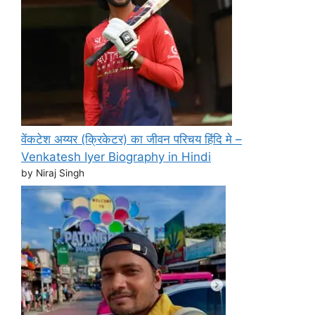
वेंकटेश अय्यर (क्रिकेटर) का जीवन परिचय हिंदि मे –
Venkatesh Iyer Biography in Hindi
by Niraj Singh