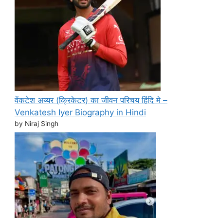
वेंकटेश अय्यर (क्रिकेटर) का जीवन परिचय हिंदि मे –
Venkatesh Iyer Biography in Hindi
by Niraj Singh