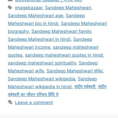
Tags
imagebazaar
,
Sandeep Maheshwari
,
Sandeep Maheshwari age
,
Sandeep
Maheshwari bio in hindi
,
Sandeep Maheshwari
biography
,
Sandeep Maheshwari family
,
Sandeep Maheshwari in hindi
,
Sandeep
Maheshwari income
,
sandeep maheshwari
quotes
,
sandeep maheshwari quotes in hindi
,
sandeep maheshwari spirituality
,
Sandeep
Maheshwari wife
,
Sandeep Maheshwari Wiki
,
Sandeep Maheshwari wikipedia
,
Sandeep
Maheshwari wikipedia in hindi
,
संदीप महेश्वरी
,
संदीप
महेश्वरी का जीवन परिचय हिंदि मे
Leave a comment