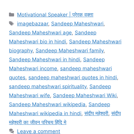
Categories
Motivational Speaker | प्रेरक वक्ता
Tags
imagebazaar
,
Sandeep Maheshwari
,
Sandeep Maheshwari age
,
Sandeep
Maheshwari bio in hindi
,
Sandeep Maheshwari
biography
,
Sandeep Maheshwari family
,
Sandeep Maheshwari in hindi
,
Sandeep
Maheshwari income
,
sandeep maheshwari
quotes
,
sandeep maheshwari quotes in hindi
,
sandeep maheshwari spirituality
,
Sandeep
Maheshwari wife
,
Sandeep Maheshwari Wiki
,
Sandeep Maheshwari wikipedia
,
Sandeep
Maheshwari wikipedia in hindi
,
संदीप महेश्वरी
,
संदीप
महेश्वरी का जीवन परिचय हिंदि मे
Leave a comment