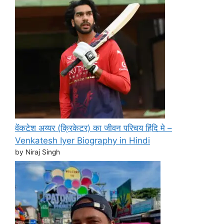
वेंकटेश अय्यर (क्रिकेटर) का जीवन परिचय हिंदि मे –
Venkatesh Iyer Biography in Hindi
by Niraj Singh