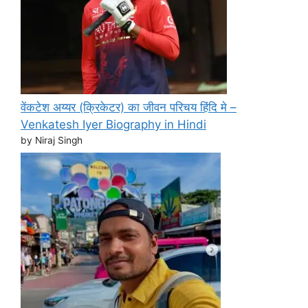
वेंकटेश अय्यर (क्रिकेटर) का जीवन परिचय हिंदि मे –
Venkatesh Iyer Biography in Hindi
by Niraj Singh