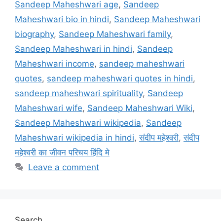
Sandeep Maheshwari age
,
Sandeep
Maheshwari bio in hindi
,
Sandeep Maheshwari
biography
,
Sandeep Maheshwari family
,
Sandeep Maheshwari in hindi
,
Sandeep
Maheshwari income
,
sandeep maheshwari
quotes
,
sandeep maheshwari quotes in hindi
,
sandeep maheshwari spirituality
,
Sandeep
Maheshwari wife
,
Sandeep Maheshwari Wiki
,
Sandeep Maheshwari wikipedia
,
Sandeep
Maheshwari wikipedia in hindi
,
संदीप महेश्वरी
,
संदीप
महेश्वरी का जीवन परिचय हिंदि मे
Leave a comment
Search