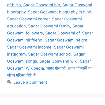
of birth
,
Sagar Goswami bio
,
Sagar Goswami
biography
,
Sagar Goswami biography in hindi
,
Sagar Goswami career
,
Sagar Goswami
education
,
Sagar Goswami family
,
Sagar
Goswami followers
,
Sagar Goswami gf
,
Sagar
Goswami girlfriend
,
Sagar Goswami height
,
Sagar Goswami income
,
Sagar Goswami
instagram
,
Sagar Goswami school
,
Sagar
Goswami songs
,
Sagar Goswami wiki
,
Sagar
Goswami Wikipedia
,
सागर गोस्वामी
,
सागर गोस्वामी का
जीवन परिचय हिंदि मे
Leave a comment