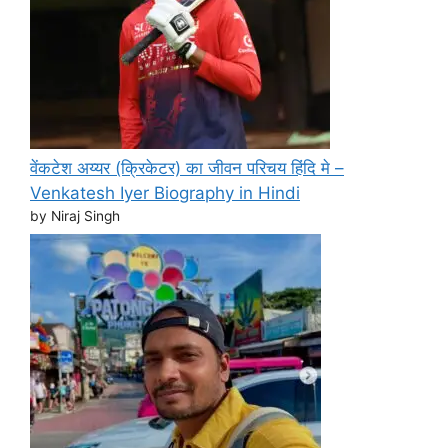
वेंकटेश अय्यर (क्रिकेटर) का जीवन परिचय हिंदि मे –
Venkatesh Iyer Biography in Hindi
by Niraj Singh