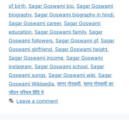
of birth
,
Sagar Goswami bio
,
Sagar Goswami
biography
,
Sagar Goswami biography in hindi
,
Sagar Goswami career
,
Sagar Goswami
education
,
Sagar Goswami family
,
Sagar
Goswami followers
,
Sagar Goswami gf
,
Sagar
Goswami girlfriend
,
Sagar Goswami height
,
Sagar Goswami income
,
Sagar Goswami
instagram
,
Sagar Goswami school
,
Sagar
Goswami songs
,
Sagar Goswami wiki
,
Sagar
Goswami Wikipedia
,
सागर गोस्वामी
,
सागर गोस्वामी का
जीवन परिचय हिंदि मे
Leave a comment