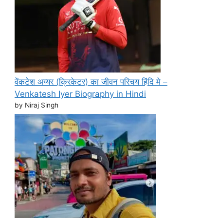
वेंकटेश अय्यर (क्रिकेटर) का जीवन परिचय हिंदि मे –
Venkatesh Iyer Biography in Hindi
by Niraj Singh