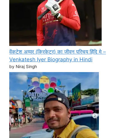
वेंकटेश अय्यर (क्रिकेटर) का जीवन परिचय हिंदि मे –
Venkatesh Iyer Biography in Hindi
by Niraj Singh