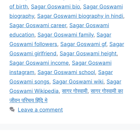
of birth
,
Sagar Goswami bio
,
Sagar Goswami
biography
,
Sagar Goswami biography in hindi
,
Sagar Goswami career
,
Sagar Goswami
education
,
Sagar Goswami family
,
Sagar
Goswami followers
,
Sagar Goswami gf
,
Sagar
Goswami girlfriend
,
Sagar Goswami height
,
Sagar Goswami income
,
Sagar Goswami
instagram
,
Sagar Goswami school
,
Sagar
Goswami songs
,
Sagar Goswami wiki
,
Sagar
Goswami Wikipedia
,
सागर गोस्वामी
,
सागर गोस्वामी का
जीवन परिचय हिंदि मे
Leave a comment