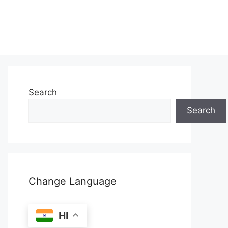
Search
Search
Change Language
HI