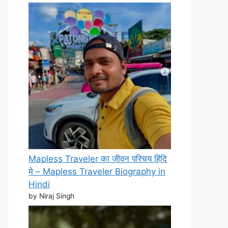
Mapless Traveler का जीवन परिचय हिंदि
मे – Mapless Traveler Biography in
Hindi
by Niraj Singh