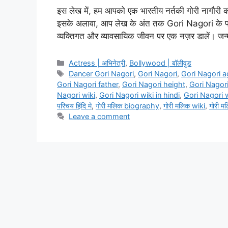
इस लेख में, हम आपको एक भारतीय नर्तकी गोरी नागौरी की उ
इसके अलावा, आप लेख के अंत तक Gori Nagori के परि
व्यक्तिगत और व्यावसायिक जीवन पर एक नज़र डालें। ज
Categories
Actress | अभिनेत्री
,
Bollywood | बॉलीवुड
Tags
Dancer Gori Nagori
,
Gori Nagori
,
Gori Nagori a
Gori Nagori father
,
Gori Nagori height
,
Gori Nagor
Nagori wiki
,
Gori Nagori wiki in hindi
,
Gori Nagori 
परिचय हिंदि मे
,
गोरी मलिक biography
,
गोरी मलिक wiki
,
गोरी म
Leave a comment