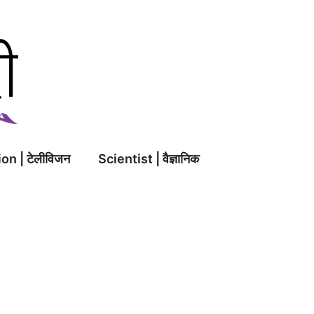
on | टेलीविजन
Scientist | वैज्ञानिक