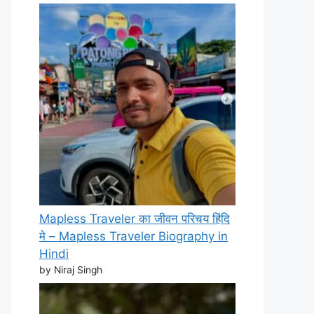
Mapless Traveler का जीवन परिचय हिंदि
मे – Mapless Traveler Biography in
Hindi
by Niraj Singh