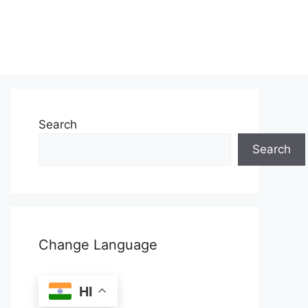
Search
Search
Change Language
HI