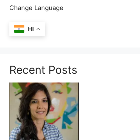
Change Language
HI
Recent Posts