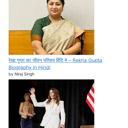
रेखा गुप्ता का जीवन परिचय हिंदि मे – Rekha Gupta
Biography in Hindi
by Niraj Singh