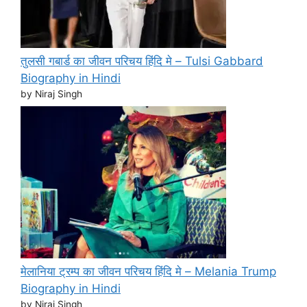
तुलसी गबार्ड का जीवन परिचय हिंदि मे – Tulsi Gabbard
Biography in Hindi
by Niraj Singh
मेलानिया ट्रम्प का जीवन परिचय हिंदि मे – Melania Trump
Biography in Hindi
by Niraj Singh