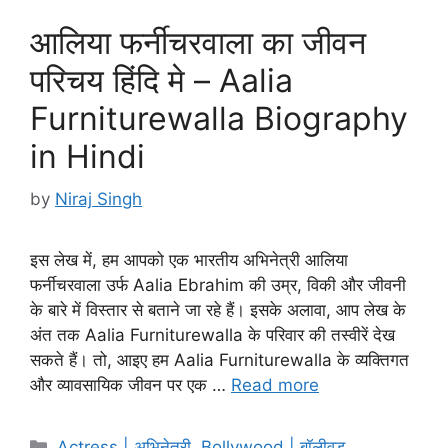
आलिया फर्नीचरवाला का जीवन
परिचय हिंदि मे – Aalia
Furniturewalla Biography
in Hindi
by
Niraj Singh
इस लेख में, हम आपको एक भारतीय अभिनेत्री आलिया
फर्नीचरवाला उर्फ Aalia Ebrahim की उम्र, विकी और जीवनी
के बारे में विस्तार से बताने जा रहे हैं। इसके अलावा, आप लेख के
अंत तक Aalia Furniturewalla के परिवार की तस्वीरें देख
सकते हैं। तो, आइए हम Aalia Furniturewalla के व्यक्तिगत
और व्यावसायिक जीवन पर एक …
Read more
Categories
Actress | अभिनेत्री
,
Bollywood | बॉलीवुड