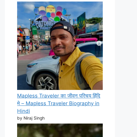
Mapless Traveler का जीवन परिचय हिंदि
मे – Mapless Traveler Biography in
Hindi
by Niraj Singh