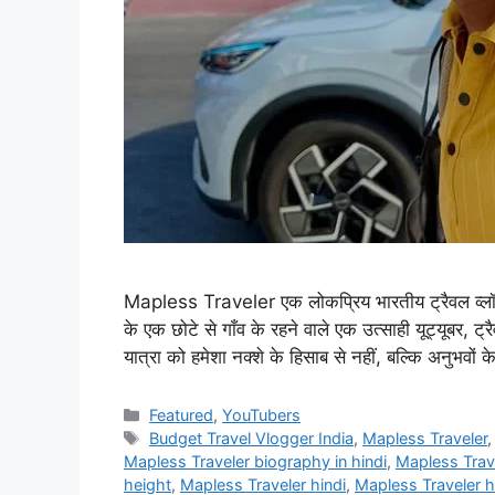
Mapless Traveler एक लोकप्रिय भारतीय ट्रैवल व्लॉगिंग
के एक छोटे से गाँव के रहने वाले एक उत्साही यूट्यूबर,
यात्रा को हमेशा नक्शे के हिसाब से नहीं, बल्कि अनुभवो
Categories
Featured
,
YouTubers
Tags
Budget Travel Vlogger India
,
Mapless Traveler
Mapless Traveler biography in hindi
,
Mapless Trave
height
,
Mapless Traveler hindi
,
Mapless Traveler h