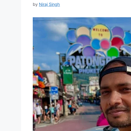
by
Niraj Singh