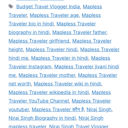
Tags
Budget Travel Vlogger India
,
Mapless
Traveler
,
Mapless Traveler age
,
Mapless
Traveler bio in hindi
,
Mapless Traveler
biography in hindi
,
Mapless Traveler father
,
Mapless Traveler girlfriend
,
Mapless Traveler
height
,
Mapless Traveler hindi
,
Mapless Traveler
hindi me
,
Mapless Traveler in hindi
,
Mapless
Traveler Instagram
,
Mapless Traveler jivani hindi
me
,
Mapless Traveler mother
,
Mapless Traveler
net worth
,
Mapless Traveler wiki in hindi
,
Mapless Traveler wikipedia in hindi
,
Mapless
Traveler YouTube Channel
,
Mapless Traveler
youtuber
,
Mapless Traveler कौन है
,
Niraj Singh
,
Niraj Singh Biography in hindi
,
Niraj Singh
mapless traveler
,
Niraj Singh Travel Vlogger
,