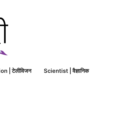
on | टेलीविजन
Scientist | वैज्ञानिक