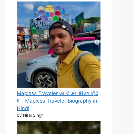
Mapless Traveler का जीवन परिचय हिंदि
मे – Mapless Traveler Biography in
Hindi
by Niraj Singh