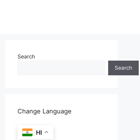
Search
Search
Change Language
HI