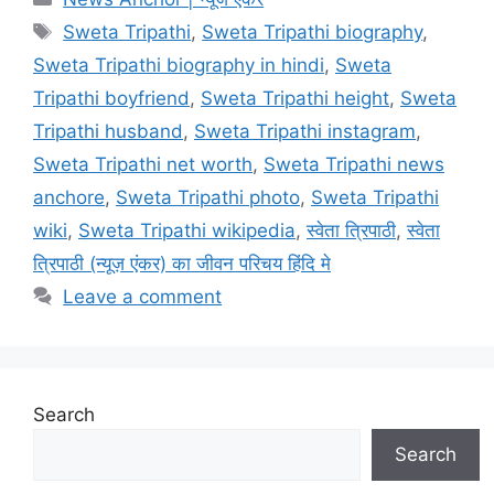
Tags
Sweta Tripathi
,
Sweta Tripathi biography
,
Sweta Tripathi biography in hindi
,
Sweta
Tripathi boyfriend
,
Sweta Tripathi height
,
Sweta
Tripathi husband
,
Sweta Tripathi instagram
,
Sweta Tripathi net worth
,
Sweta Tripathi news
anchore
,
Sweta Tripathi photo
,
Sweta Tripathi
wiki
,
Sweta Tripathi wikipedia
,
स्वेता त्रिपाठी
,
स्वेता
त्रिपाठी (न्यूज़ एंकर) का जीवन परिचय हिंदि मे
Leave a comment
Search
Search