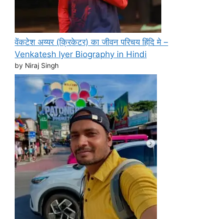
वेंकटेश अय्यर (क्रिकेटर) का जीवन परिचय हिंदि मे –
Venkatesh Iyer Biography in Hindi
by Niraj Singh