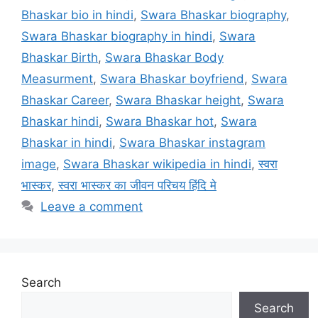
Bhaskar bio in hindi
,
Swara Bhaskar biography
,
Swara Bhaskar biography in hindi
,
Swara
Bhaskar Birth
,
Swara Bhaskar Body
Measurment
,
Swara Bhaskar boyfriend
,
Swara
Bhaskar Career
,
Swara Bhaskar height
,
Swara
Bhaskar hindi
,
Swara Bhaskar hot
,
Swara
Bhaskar in hindi
,
Swara Bhaskar instagram
image
,
Swara Bhaskar wikipedia in hindi
,
स्वरा
भास्कर
,
स्वरा भास्कर का जीवन परिचय हिंदि मे
Leave a comment
Search
Search