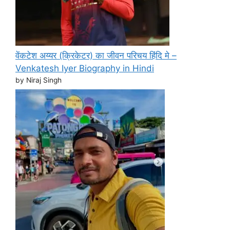
वेंकटेश अय्यर (क्रिकेटर) का जीवन परिचय हिंदि मे –
Venkatesh Iyer Biography in Hindi
by Niraj Singh