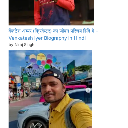
वेंकटेश अय्यर (क्रिकेटर) का जीवन परिचय हिंदि मे –
Venkatesh Iyer Biography in Hindi
by Niraj Singh