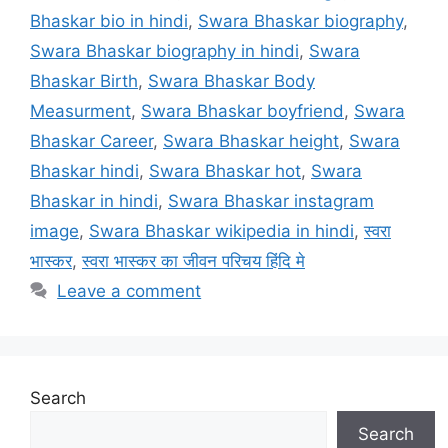
Bhaskar bio in hindi
,
Swara Bhaskar biography
,
Swara Bhaskar biography in hindi
,
Swara
Bhaskar Birth
,
Swara Bhaskar Body
Measurment
,
Swara Bhaskar boyfriend
,
Swara
Bhaskar Career
,
Swara Bhaskar height
,
Swara
Bhaskar hindi
,
Swara Bhaskar hot
,
Swara
Bhaskar in hindi
,
Swara Bhaskar instagram
image
,
Swara Bhaskar wikipedia in hindi
,
स्वरा
भास्कर
,
स्वरा भास्कर का जीवन परिचय हिंदि मे
Leave a comment
Search
Search