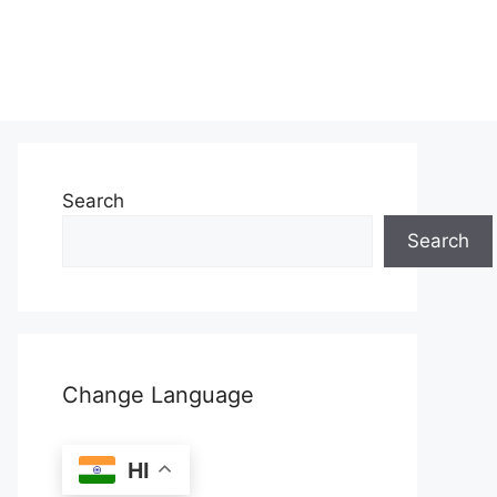
Search
Search
Change Language
HI