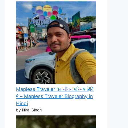
Mapless Traveler का जीवन परिचय हिंदि
मे – Mapless Traveler Biography in
Hindi
by Niraj Singh