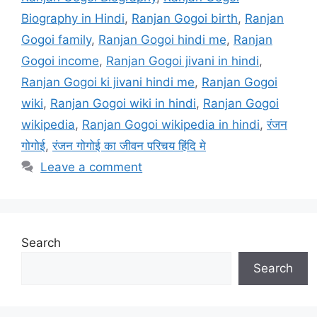
Biography in Hindi
,
Ranjan Gogoi birth
,
Ranjan
Gogoi family
,
Ranjan Gogoi hindi me
,
Ranjan
Gogoi income
,
Ranjan Gogoi jivani in hindi
,
Ranjan Gogoi ki jivani hindi me
,
Ranjan Gogoi
wiki
,
Ranjan Gogoi wiki in hindi
,
Ranjan Gogoi
wikipedia
,
Ranjan Gogoi wikipedia in hindi
,
रंजन
गोगोई
,
रंजन गोगोई का जीवन परिचय हिंदि मे
Leave a comment
Search
Search