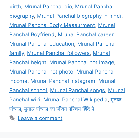
birth
,
Mrunal Panchal bio
,
Mrunal Panchal
biography
,
Mrunal Panchal biography in hindi
,
Mrunal Panchal Body Measurment
,
Mrunal
Panchal Boyfriend
,
Mrunal Panchal career
,
Mrunal Panchal education
,
Mrunal Panchal
family
,
Mrunal Panchal followers
,
Mrunal
Panchal height
,
Mrunal Panchal hot image
,
Mrunal Panchal hot photo
,
Mrunal Panchal
income
,
Mrunal Panchal instagram
,
Mrunal
Panchal school
,
Mrunal Panchal songs
,
Mrunal
Panchal wiki
,
Mrunal Panchal Wikipedia
,
मृनाल
पांचाल
,
मृनाल पांचाल का जीवन परिचय हिंदि मे
Leave a comment