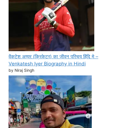
वेंकटेश अय्यर (क्रिकेटर) का जीवन परिचय हिंदि मे –
Venkatesh Iyer Biography in Hindi
by Niraj Singh