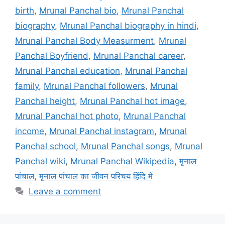
birth
,
Mrunal Panchal bio
,
Mrunal Panchal
biography
,
Mrunal Panchal biography in hindi
,
Mrunal Panchal Body Measurment
,
Mrunal
Panchal Boyfriend
,
Mrunal Panchal career
,
Mrunal Panchal education
,
Mrunal Panchal
family
,
Mrunal Panchal followers
,
Mrunal
Panchal height
,
Mrunal Panchal hot image
,
Mrunal Panchal hot photo
,
Mrunal Panchal
income
,
Mrunal Panchal instagram
,
Mrunal
Panchal school
,
Mrunal Panchal songs
,
Mrunal
Panchal wiki
,
Mrunal Panchal Wikipedia
,
मृनाल
पांचाल
,
मृनाल पांचाल का जीवन परिचय हिंदि मे
Leave a comment