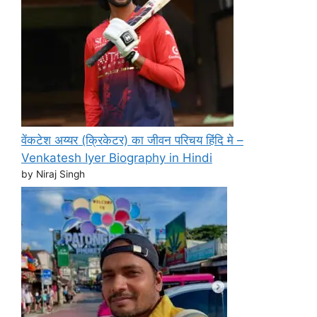
वेंकटेश अय्यर (क्रिकेटर) का जीवन परिचय हिंदि मे –
Venkatesh Iyer Biography in Hindi
by Niraj Singh