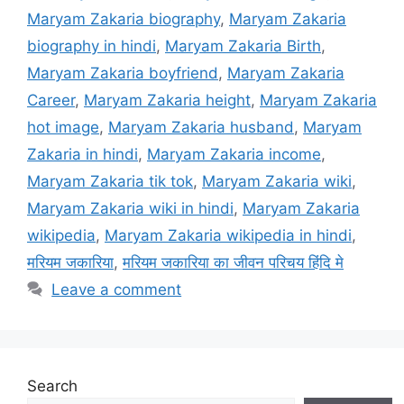
Maryam Zakaria biography
,
Maryam Zakaria
biography in hindi
,
Maryam Zakaria Birth
,
Maryam Zakaria boyfriend
,
Maryam Zakaria
Career
,
Maryam Zakaria height
,
Maryam Zakaria
hot image
,
Maryam Zakaria husband
,
Maryam
Zakaria in hindi
,
Maryam Zakaria income
,
Maryam Zakaria tik tok
,
Maryam Zakaria wiki
,
Maryam Zakaria wiki in hindi
,
Maryam Zakaria
wikipedia
,
Maryam Zakaria wikipedia in hindi
,
मरियम जकारिया
,
मरियम जकारिया का जीवन परिचय हिंदि मे
Leave a comment
Search