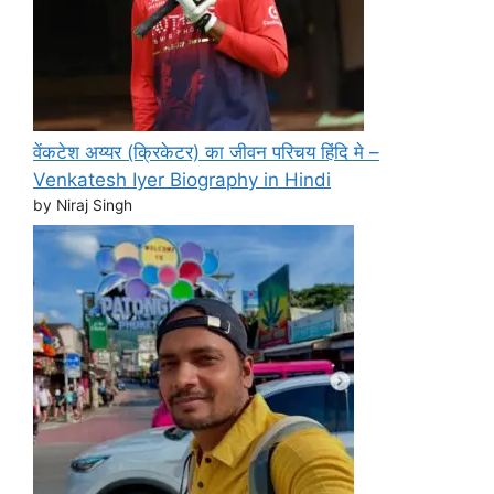
वेंकटेश अय्यर (क्रिकेटर) का जीवन परिचय हिंदि मे –
Venkatesh Iyer Biography in Hindi
by Niraj Singh