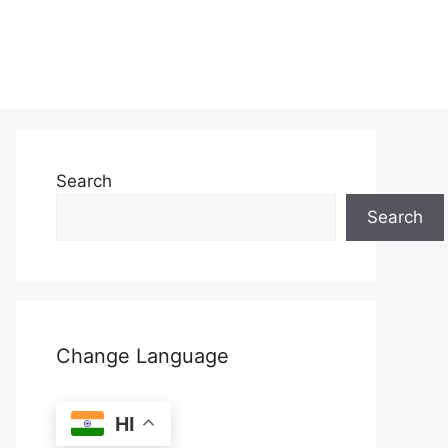
Search
Search
Change Language
HI