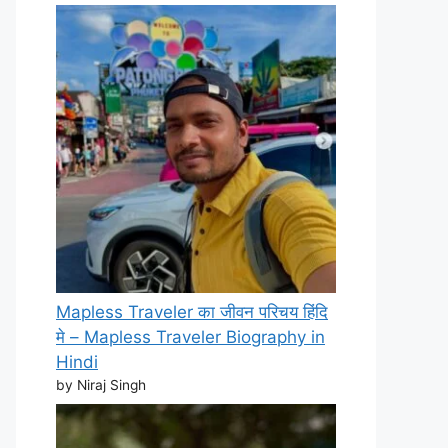
Mapless Traveler का जीवन परिचय हिंदि
मे – Mapless Traveler Biography in
Hindi
by Niraj Singh