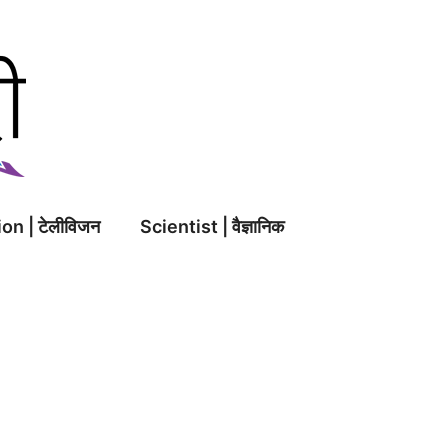
on | टेलीविजन
Scientist | वैज्ञानिक