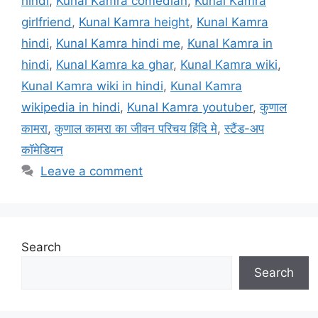
hindi
,
Kunal Kamra comedian
,
Kunal Kamra
girlfriend
,
Kunal Kamra height
,
Kunal Kamra
hindi
,
Kunal Kamra hindi me
,
Kunal Kamra in
hindi
,
Kunal Kamra ka ghar
,
Kunal Kamra wiki
,
Kunal Kamra wiki in hindi
,
Kunal Kamra
wikipedia in hindi
,
Kunal Kamra youtuber
,
कुणाल
कामरा
,
कुणाल कामरा का जीवन परिचय हिंदि मे
,
स्टैंड-अप
कॉमेडियन
Leave a comment
Search
Search