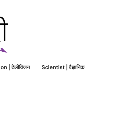
on | टेलीविजन
Scientist | वैज्ञानिक