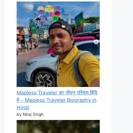
Mapless Traveler का जीवन परिचय हिंदि
मे – Mapless Traveler Biography in
Hindi
by Niraj Singh