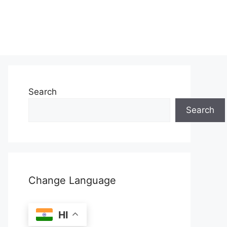
Search
Search
Change Language
HI