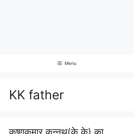
Menu
KK father
कृष्णकुमार कुन्नथ(के के) का