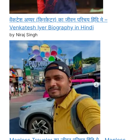
वेंकटेश अय्यर (क्रिकेटर) का जीवन परिचय हिंदि मे –
Venkatesh Iyer Biography in Hindi
by Niraj Singh