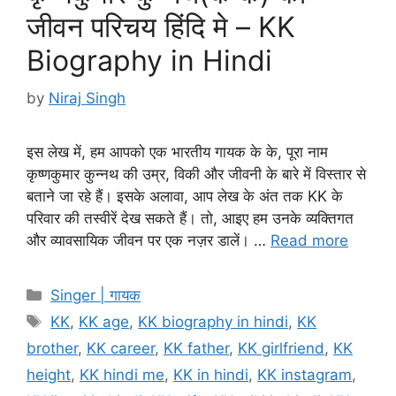
जीवन परिचय हिंदि मे – KK
Biography in Hindi
by
Niraj Singh
इस लेख में, हम आपको एक भारतीय गायक के के, पूरा नाम
कृष्णकुमार कुन्नथ की उम्र, विकी और जीवनी के बारे में विस्तार से
बताने जा रहे हैं। इसके अलावा, आप लेख के अंत तक KK के
परिवार की तस्वीरें देख सकते हैं। तो, आइए हम उनके व्यक्तिगत
और व्यावसायिक जीवन पर एक नज़र डालें। …
Read more
Categories
Singer | गायक
Tags
KK
,
KK age
,
KK biography in hindi
,
KK
brother
,
KK career
,
KK father
,
KK girlfriend
,
KK
height
,
KK hindi me
,
KK in hindi
,
KK instagram
,