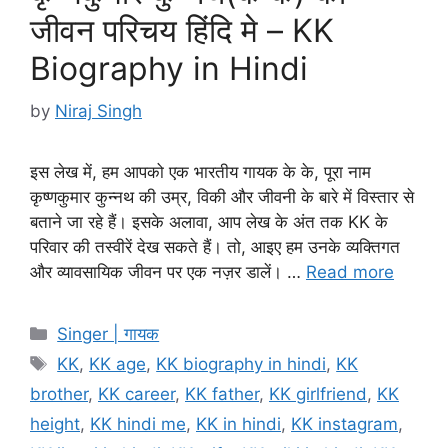
जीवन परिचय हिंदि मे – KK
Biography in Hindi
by
Niraj Singh
इस लेख में, हम आपको एक भारतीय गायक के के, पूरा नाम
कृष्णकुमार कुन्नथ की उम्र, विकी और जीवनी के बारे में विस्तार से
बताने जा रहे हैं। इसके अलावा, आप लेख के अंत तक KK के
परिवार की तस्वीरें देख सकते हैं। तो, आइए हम उनके व्यक्तिगत
और व्यावसायिक जीवन पर एक नज़र डालें। …
Read more
Categories
Singer | गायक
Tags
KK
,
KK age
,
KK biography in hindi
,
KK
brother
,
KK career
,
KK father
,
KK girlfriend
,
KK
height
,
KK hindi me
,
KK in hindi
,
KK instagram
,