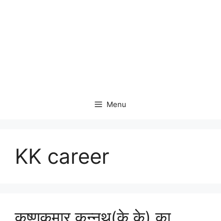
Menu
KK career
कृष्णकुमार कुन्नथ(के के) का