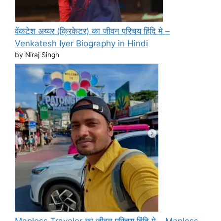
वेंकटेश अय्यर (क्रिकेटर) का जीवन परिचय हिंदि मे –
Venkatesh Iyer Biography in Hindi
by Niraj Singh