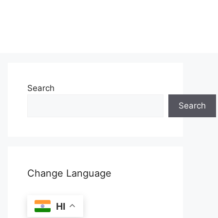
Search
Search
Change Language
HI