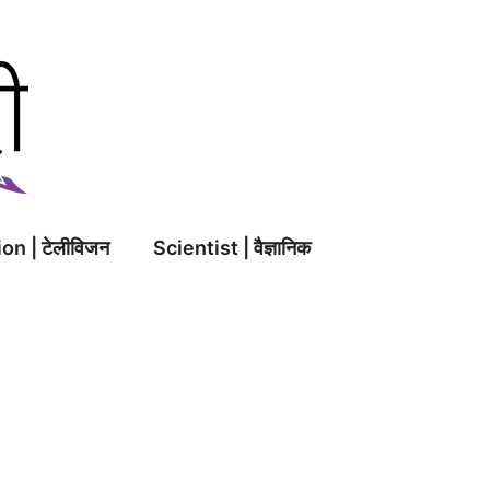
on | टेलीविजन
Scientist | वैज्ञानिक