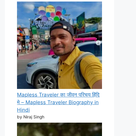
Mapless Traveler का जीवन परिचय हिंदि
मे – Mapless Traveler Biography in
Hindi
by Niraj Singh