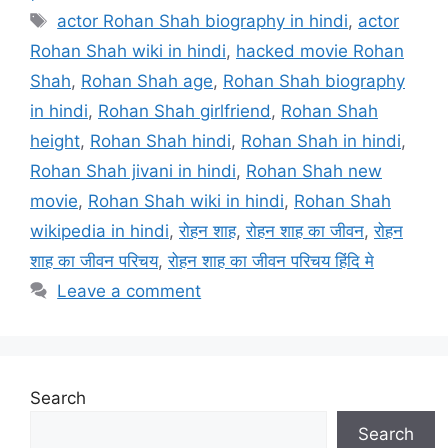
Tags
actor Rohan Shah biography in hindi
,
actor
Rohan Shah wiki in hindi
,
hacked movie Rohan
Shah
,
Rohan Shah age
,
Rohan Shah biography
in hindi
,
Rohan Shah girlfriend
,
Rohan Shah
height
,
Rohan Shah hindi
,
Rohan Shah in hindi
,
Rohan Shah jivani in hindi
,
Rohan Shah new
movie
,
Rohan Shah wiki in hindi
,
Rohan Shah
wikipedia in hindi
,
रोहन शाह
,
रोहन शाह का जीवन
,
रोहन
शाह का जीवन परिचय
,
रोहन शाह का जीवन परिचय हिंदि मे
Leave a comment
Search
Search