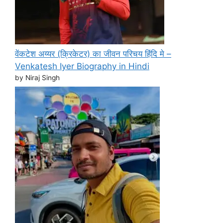
वेंकटेश अय्यर (क्रिकेटर) का जीवन परिचय हिंदि मे –
Venkatesh Iyer Biography in Hindi
by Niraj Singh