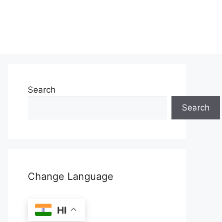
Search
Search
Change Language
HI