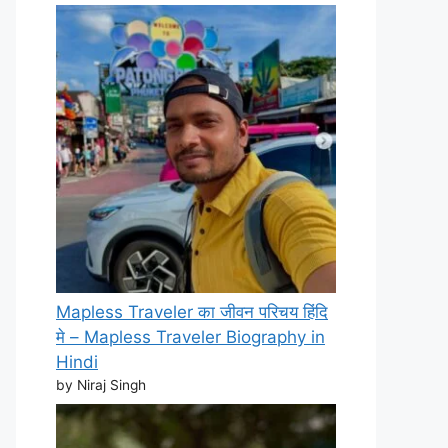
Mapless Traveler का जीवन परिचय हिंदि
मे – Mapless Traveler Biography in
Hindi
by Niraj Singh