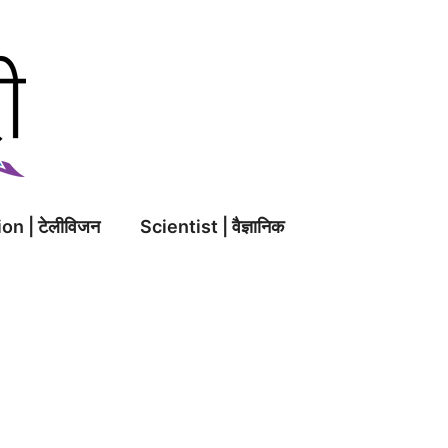
on | टेलीविजन
Scientist | वैज्ञानिक