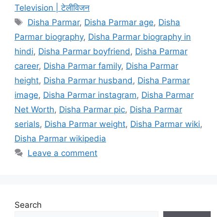
Television | टेलीविजन
Tags
Disha Parmar
,
Disha Parmar age
,
Disha
Parmar biography
,
Disha Parmar biography in
hindi
,
Disha Parmar boyfriend
,
Disha Parmar
career
,
Disha Parmar family
,
Disha Parmar
height
,
Disha Parmar husband
,
Disha Parmar
image
,
Disha Parmar instagram
,
Disha Parmar
Net Worth
,
Disha Parmar pic
,
Disha Parmar
serials
,
Disha Parmar weight
,
Disha Parmar wiki
,
Disha Parmar wikipedia
Leave a comment
Search