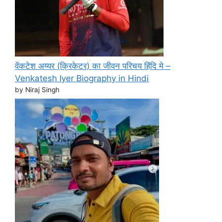
वेंकटेश अय्यर (क्रिकेटर) का जीवन परिचय हिंदि मे –
Venkatesh Iyer Biography in Hindi
by Niraj Singh