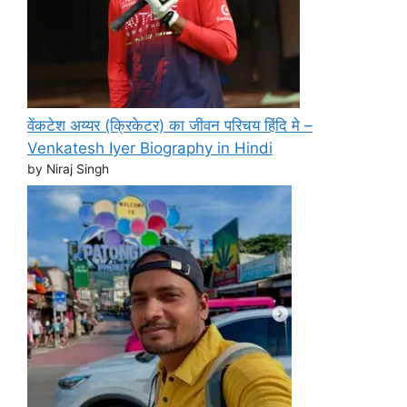
वेंकटेश अय्यर (क्रिकेटर) का जीवन परिचय हिंदि मे –
Venkatesh Iyer Biography in Hindi
by Niraj Singh