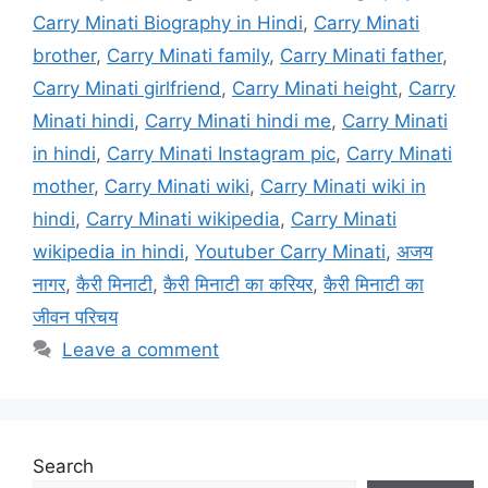
Carry Minati Biography in Hindi
,
Carry Minati
brother
,
Carry Minati family
,
Carry Minati father
,
Carry Minati girlfriend
,
Carry Minati height
,
Carry
Minati hindi
,
Carry Minati hindi me
,
Carry Minati
in hindi
,
Carry Minati Instagram pic
,
Carry Minati
mother
,
Carry Minati wiki
,
Carry Minati wiki in
hindi
,
Carry Minati wikipedia
,
Carry Minati
wikipedia in hindi
,
Youtuber Carry Minati
,
अजय
नागर
,
कैरी मिनाटी
,
कैरी मिनाटी का करियर
,
कैरी मिनाटी का
जीवन परिचय
Leave a comment
Search