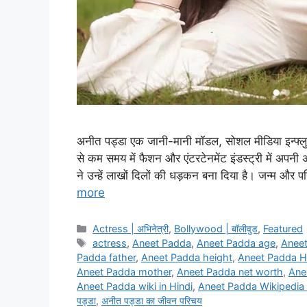
अनीत पड्डा एक जानी-मानी मॉडल, सोशल मीडिया इन्फ्लुए
से कम समय में फैशन और एंटरटेनमेंट इंडस्ट्री में अप
ने उन्हें लाखों दिलों की धड़कन बना दिया है। जन्
more
Categories
Actress | अभिनेत्री
,
Bollywood | बॉलीवुड
,
Featured
Tags
actress
,
Aneet Padda
,
Aneet Padda age
,
Aneet
Padda father
,
Aneet Padda height
,
Aneet Padda H
Aneet Padda mother
,
Aneet Padda net worth
,
Ane
Aneet Padda wiki in Hindi
,
Aneet Padda Wikipedia 
पड्डा
,
अनीत पड्डा का जीवन परिचय