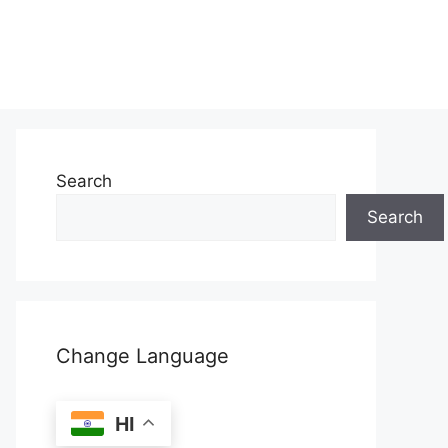
Search
Search
Change Language
HI