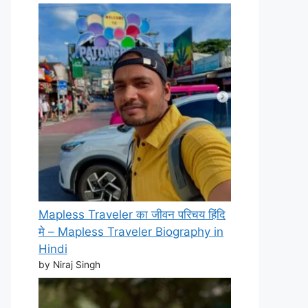
Mapless Traveler का जीवन परिचय हिंदि
मे – Mapless Traveler Biography in
Hindi
by Niraj Singh