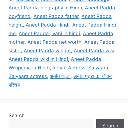
Aneet Padda biography in Hindi
,
Aneet Padda
boyfriend
,
Aneet Padda father
,
Aneet Padda
height
,
Aneet Padda Hindi
,
Aneet Padda Hindi
me
,
Aneet Padda jivani in hindi
,
Aneet Padda
mother
,
Aneet Padda net worth
,
Aneet Padda
sister
,
Aneet Padda weight
,
Aneet Padda wiki
,
Aneet Padda wiki in Hindi
,
Aneet Padda
Wikipedia in Hindi
,
Indian Actress
,
Saiyaara
,
Saiyaara actress
,
अनीत पड्डा
,
अनीत पड्डा का जीवन
परिचय
Search
Search