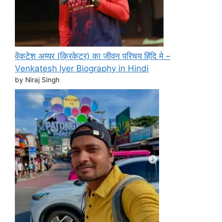
वेंकटेश अय्यर (क्रिकेटर) का जीवन परिचय हिंदि मे –
Venkatesh Iyer Biography in Hindi
by Niraj Singh