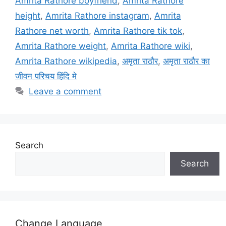
Amrita Rathore boyfriend
,
Amrita Rathore
height
,
Amrita Rathore instagram
,
Amrita
Rathore net worth
,
Amrita Rathore tik tok
,
Amrita Rathore weight
,
Amrita Rathore wiki
,
Amrita Rathore wikipedia
,
अमृता राठौर
,
अमृता राठौर का
जीवन परिचय हिंदि मे
Leave a comment
Search
Search
Change Language