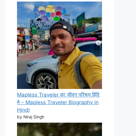
Mapless Traveler का जीवन परिचय हिंदि
मे – Mapless Traveler Biography in
Hindi
by Niraj Singh