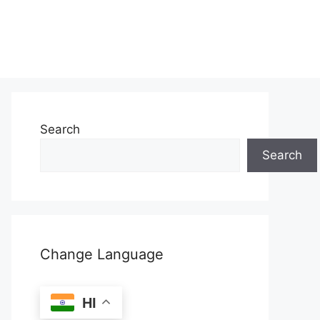
Search
Search
Change Language
HI