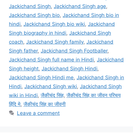
Jackichand Singh
,
Jackichand Singh age
,
Jackichand Singh bio
,
Jackichand Singh bio in
hindi
,
Jackichand Singh bio wiki
,
Jackichand
Singh biography in hindi
,
Jackichand Singh
coach
,
Jackichand Singh family
,
Jackichand
Singh father
,
Jackichand Singh Footballer
,
Jackichand Singh full name in Hindi
,
Jackichand
Singh height
,
Jackichand Singh Hindi
,
Jackichand Singh Hindi me
,
Jackichand Singh in
Hindi
,
Jackichand Singh wiki
,
Jackichand Singh
wiki in Hindi
,
जैकीचंद सिंह
,
जैकीचंद सिंह का जीवन परिचय
हिंदि मे
,
जैकीचंद सिंह का जीवनी
Leave a comment