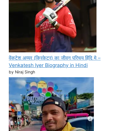
वेंकटेश अय्यर (क्रिकेटर) का जीवन परिचय हिंदि मे –
Venkatesh Iyer Biography in Hindi
by Niraj Singh