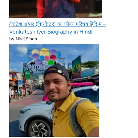
वेंकटेश अय्यर (क्रिकेटर) का जीवन परिचय हिंदि मे –
Venkatesh Iyer Biography in Hindi
by Niraj Singh