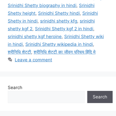
Srinidhi Shetty biography in hindi
,
Srinidhi
Shetty height
,
Srinidhi Shetty hindi
,
Srinidhi
Shetty in hindi
,
srinidhi shetty kfg
,
srinidhi
shetty kgf 2
,
Srinidhi Shetty kgf 2 in hindi
,
srinidhi shetty kgf heroine
,
Srinidhi Shetty wiki
in hindi
,
Srinidhi Shetty wikipedia in hindi
,
श्रीनिधि शेट्टी
,
श्रीनिधि शेट्टी का जीवन परिचय हिंदि मे
Leave a comment
Search
Search