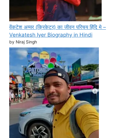
वेंकटेश अय्यर (क्रिकेटर) का जीवन परिचय हिंदि मे –
Venkatesh Iyer Biography in Hindi
by Niraj Singh