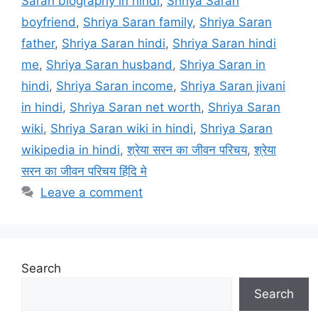
Saran biography in hindi
,
Shriya Saran
boyfriend
,
Shriya Saran family
,
Shriya Saran
father
,
Shriya Saran hindi
,
Shriya Saran hindi
me
,
Shriya Saran husband
,
Shriya Saran in
hindi
,
Shriya Saran income
,
Shriya Saran jivani
in hindi
,
Shriya Saran net worth
,
Shriya Saran
wiki
,
Shriya Saran wiki in hindi
,
Shriya Saran
wikipedia in hindi
,
श्रेया सरन का जीवन परिचय
,
श्रेया
सरन का जीवन परिचय हिंदि मे
Leave a comment
Search
Search