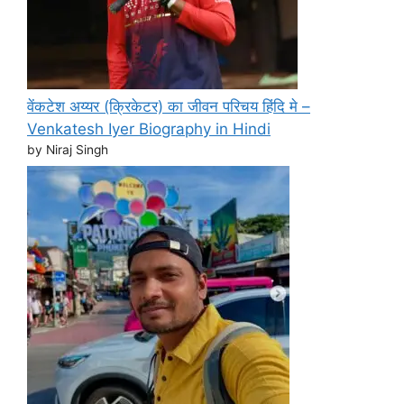
वेंकटेश अय्यर (क्रिकेटर) का जीवन परिचय हिंदि मे –
Venkatesh Iyer Biography in Hindi
by Niraj Singh