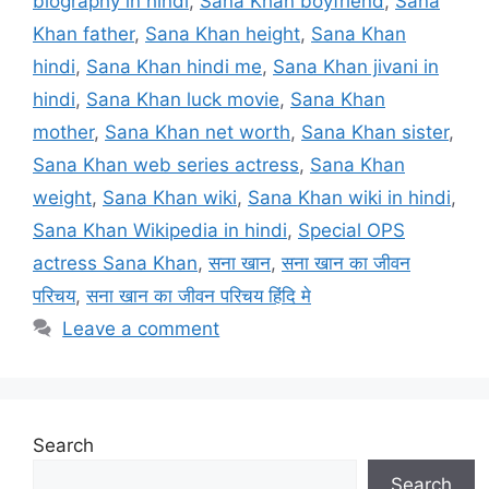
biography in hindi
,
Sana Khan boyfriend
,
Sana
Khan father
,
Sana Khan height
,
Sana Khan
hindi
,
Sana Khan hindi me
,
Sana Khan jivani in
hindi
,
Sana Khan luck movie
,
Sana Khan
mother
,
Sana Khan net worth
,
Sana Khan sister
,
Sana Khan web series actress
,
Sana Khan
weight
,
Sana Khan wiki
,
Sana Khan wiki in hindi
,
Sana Khan Wikipedia in hindi
,
Special OPS
actress Sana Khan
,
सना खान
,
सना खान का जीवन
परिचय
,
सना खान का जीवन परिचय हिंदि मे
Leave a comment
Search
Search