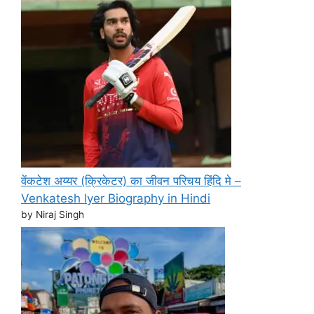
वेंकटेश अय्यर (क्रिकेटर) का जीवन परिचय हिंदि मे –
Venkatesh Iyer Biography in Hindi
by Niraj Singh