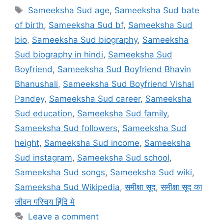
Tags
Sameeksha Sud age
,
Sameeksha Sud bate
of birth
,
Sameeksha Sud bf
,
Sameeksha Sud
bio
,
Sameeksha Sud biography
,
Sameeksha
Sud biography in hindi
,
Sameeksha Sud
Boyfriend
,
Sameeksha Sud Boyfriend Bhavin
Bhanushali
,
Sameeksha Sud Boyfriend Vishal
Pandey
,
Sameeksha Sud career
,
Sameeksha
Sud education
,
Sameeksha Sud family
,
Sameeksha Sud followers
,
Sameeksha Sud
height
,
Sameeksha Sud income
,
Sameeksha
Sud instagram
,
Sameeksha Sud school
,
Sameeksha Sud songs
,
Sameeksha Sud wiki
,
Sameeksha Sud Wikipedia
,
समीक्षा सूद
,
समीक्षा सूद का
जीवन परिचय हिंदि मे
Leave a comment