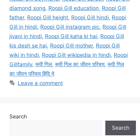
diamond song
,
Roopi Gill education
,
Roopi Gill
father
,
Roopi Gill height
,
Roopi Gill hindi
,
Roopi
Gill in hindi
,
Roopi Gill instagram pic
,
Roopi Gill
jivani in hindi
,
Roopi Gill kaha ki hai
,
Roopi Gill
kis desh se hai
,
Roopi Gill mother
,
Roopi Gill
wiki in hindi
,
Roopi Gill wikipedia in hindi
,
Roopi
Gillfamily
,
रूपी गिल
,
रूपी गिल का जीवन परिचय
,
रूपी गिल
का जीवन परिचय हिंदि मे
Leave a comment
Search
Search