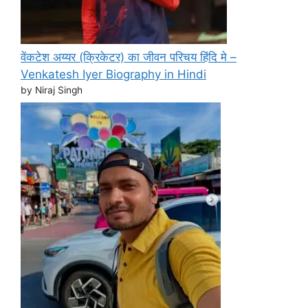
वेंकटेश अय्यर (क्रिकेटर) का जीवन परिचय हिंदि मे –
Venkatesh Iyer Biography in Hindi
by Niraj Singh