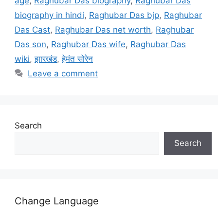
age
,
Raghubar Das biography
,
Raghubar Das
biography in hindi
,
Raghubar Das bjp
,
Raghubar
Das Cast
,
Raghubar Das net worth
,
Raghubar
Das son
,
Raghubar Das wife
,
Raghubar Das
wiki
,
झारखंड
,
हेमंत सोरेन
Leave a comment
Search
Search
Change Language