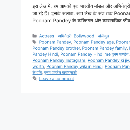
इस लेख में, हम आपको एक भारतीय मॉडल और अभिनेत्री पून
जा रहे हैं। इसके अलावा, आप लेख के अंत तक Poonam
Poonam Pandey के व्यक्तिगत और व्यावसायिक जीव
Categories
Actress | अभिनेत्री
,
Bollywood | बॉलीवुड
Tags
Poonam Pandey
,
Poonam Pandey age
,
Poonam
Poonam Pandey brother
,
Poonam Pandey family
,
Pandey Hindi
,
Poonam Pandey Hindi me पूनम पाण्डेय
Poonam Pandey Instagram
,
Poonam Pandey ki jiv
worth
,
Poonam Pandey wiki in Hindi
,
Poonam Pande
के पति
,
पूनम पाण्डेय बायोग्राफी
Leave a comment