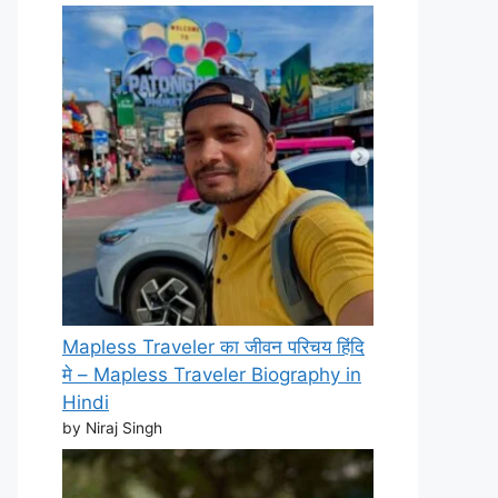
Mapless Traveler का जीवन परिचय हिंदि
मे – Mapless Traveler Biography in
Hindi
by Niraj Singh