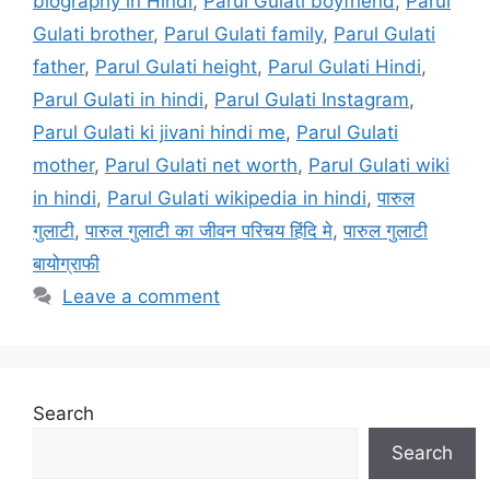
biography in Hindi
,
Parul Gulati boyfriend
,
Parul
Gulati brother
,
Parul Gulati family
,
Parul Gulati
father
,
Parul Gulati height
,
Parul Gulati Hindi
,
Parul Gulati in hindi
,
Parul Gulati Instagram
,
Parul Gulati ki jivani hindi me
,
Parul Gulati
mother
,
Parul Gulati net worth
,
Parul Gulati wiki
in hindi
,
Parul Gulati wikipedia in hindi
,
पारुल
गुलाटी
,
पारुल गुलाटी का जीवन परिचय हिंदि मे
,
पारुल गुलाटी
बायोग्राफी
Leave a comment
Search
Search