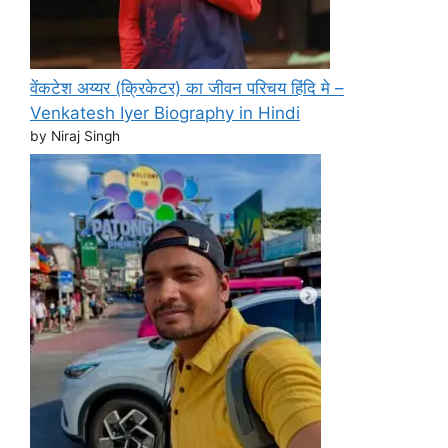
वेंकटेश अय्यर (क्रिकेटर) का जीवन परिचय हिंदि मे –
Venkatesh Iyer Biography in Hindi
by Niraj Singh